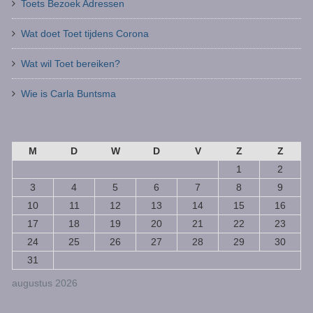
Toets Bezoek Adressen
Wat doet Toet tijdens Corona
Wat wil Toet bereiken?
Wie is Carla Buntsma
M
D
W
D
V
Z
Z
1
2
3
4
5
6
7
8
9
10
11
12
13
14
15
16
17
18
19
20
21
22
23
24
25
26
27
28
29
30
31
augustus 2026