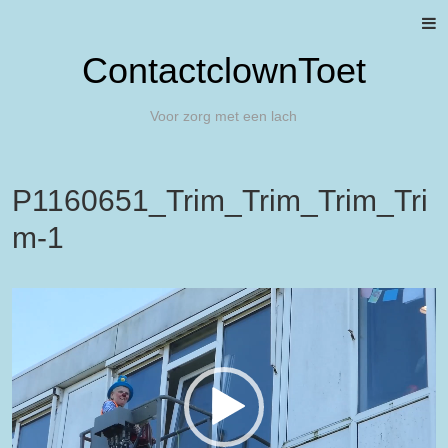
ContactclownToet
Voor zorg met een lach
P1160651_Trim_Trim_Trim_Tri
m-1
Videospeler