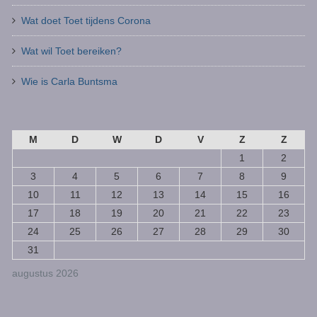
Wat doet Toet tijdens Corona
Wat wil Toet bereiken?
Wie is Carla Buntsma
M
D
W
D
V
Z
Z
1
2
3
4
5
6
7
8
9
10
11
12
13
14
15
16
17
18
19
20
21
22
23
24
25
26
27
28
29
30
31
augustus 2026