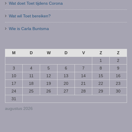
Wat doet Toet tijdens Corona
Wat wil Toet bereiken?
Wie is Carla Buntsma
M
D
W
D
V
Z
Z
1
2
3
4
5
6
7
8
9
10
11
12
13
14
15
16
17
18
19
20
21
22
23
24
25
26
27
28
29
30
31
augustus 2026