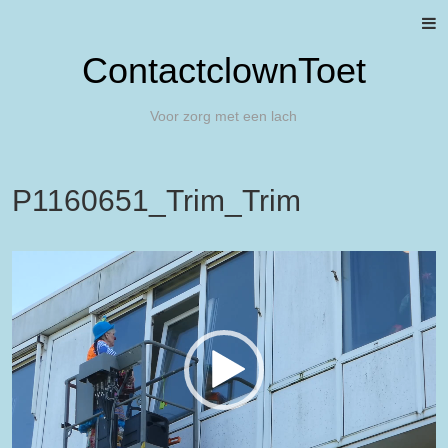
ContactclownToet
Voor zorg met een lach
P1160651_Trim_Trim
Videospeler