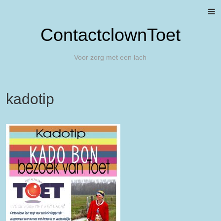
ContactclownToet
Voor zorg met een lach
kadotip