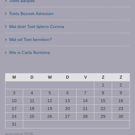
Toets aanpak
Toets Bezoek Adressen
Wat doet Toet tijdens Corona
Wat wil Toet bereiken?
Wie is Carla Buntsma
M
D
W
D
V
Z
Z
1
2
3
4
5
6
7
8
9
10
11
12
13
14
15
16
17
18
19
20
21
22
23
24
25
26
27
28
29
30
31
augustus 2026