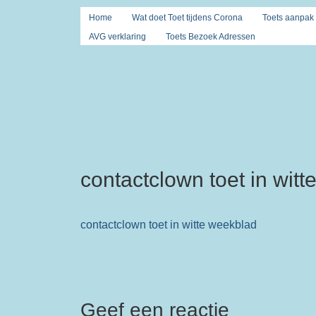
Home
Wat doet Toet tijdens Corona
Toets aanpak
AVG verklaring
Toets Bezoek Adressen
contactclown toet in wit
contactclown toet in witte weekblad
Geef een reactie