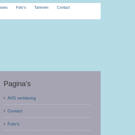
sies
Foto’s
Tarieven
Contact
Pagina’s
AVG verklaring
Contact
Foto’s