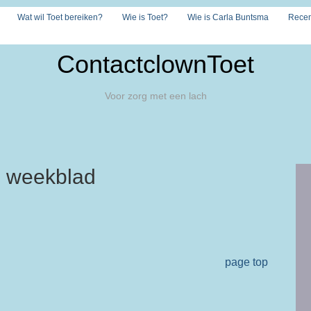
Wat wil Toet bereiken?
Wie is Toet?
Wie is Carla Buntsma
Recen
ContactclownToet
Voor zorg met een lach
te weekblad
page top