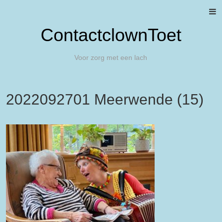
ContactclownToet
Voor zorg met een lach
2022092701 Meerwende (15)