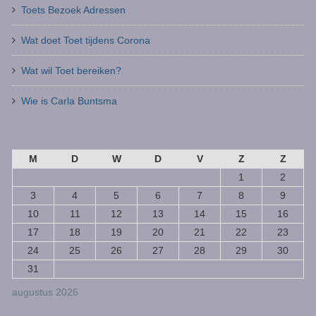
Toets Bezoek Adressen
Wat doet Toet tijdens Corona
Wat wil Toet bereiken?
Wie is Carla Buntsma
M
D
W
D
V
Z
Z
1
2
3
4
5
6
7
8
9
10
11
12
13
14
15
16
17
18
19
20
21
22
23
24
25
26
27
28
29
30
31
augustus 2026