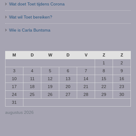
Wat doet Toet tijdens Corona
Wat wil Toet bereiken?
Wie is Carla Buntsma
M
D
W
D
V
Z
Z
1
2
3
4
5
6
7
8
9
10
11
12
13
14
15
16
17
18
19
20
21
22
23
24
25
26
27
28
29
30
31
augustus 2026