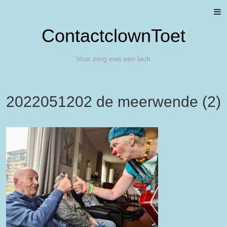
ContactclownToet
Voor zorg met een lach
2022051202 de meerwende (2)