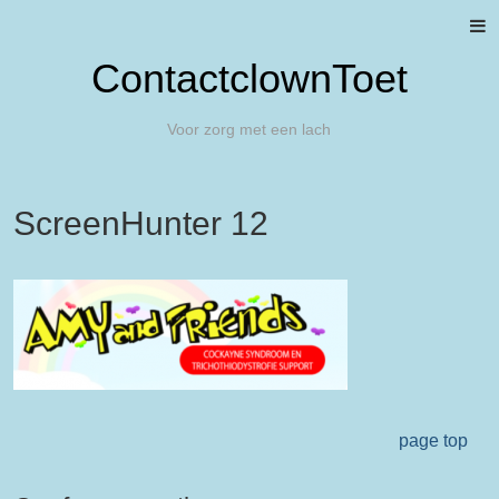
ContactclownToet
Voor zorg met een lach
ScreenHunter 12
page top