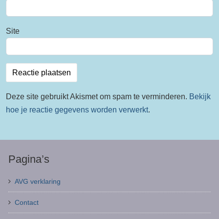
Site
Deze site gebruikt Akismet om spam te verminderen.
Bekijk
hoe je reactie gegevens worden verwerkt
.
Pagina’s
AVG verklaring
Contact