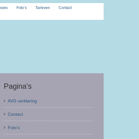
sies
Foto’s
Tarieven
Contact
Pagina’s
AVG verklaring
Contact
Foto’s