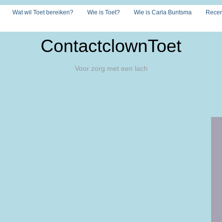
Wat wil Toet bereiken?
Wie is Toet?
Wie is Carla Buntsma
Recen
ContactclownToet
Voor zorg met een lach