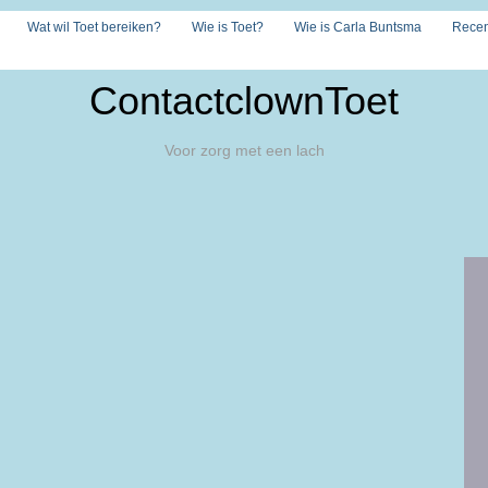
Wat wil Toet bereiken?
Wie is Toet?
Wie is Carla Buntsma
Recen
ContactclownToet
Voor zorg met een lach