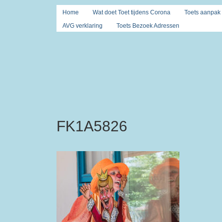
Home
Wat doet Toet tijdens Corona
Toets aanpak
AVG verklaring
Toets Bezoek Adressen
FK1A5826