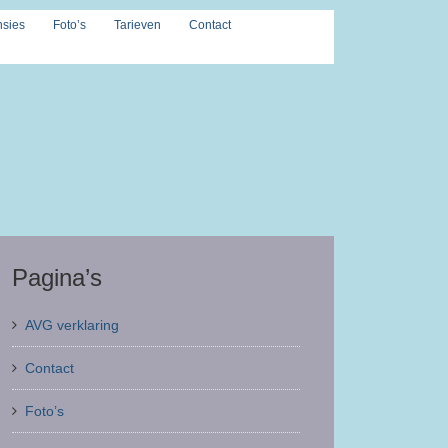
sies
Foto’s
Tarieven
Contact
Pagina’s
AVG verklaring
Contact
Foto’s