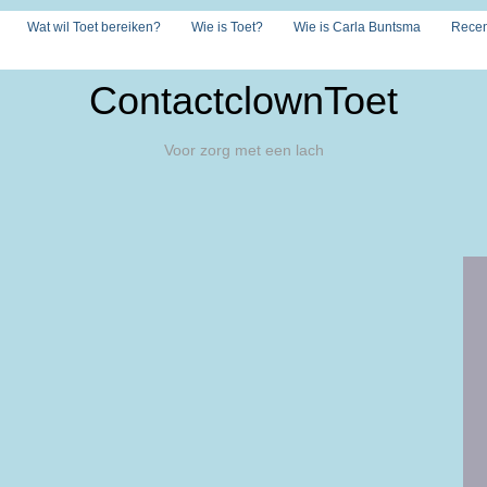
Wat wil Toet bereiken?
Wie is Toet?
Wie is Carla Buntsma
Recen
ContactclownToet
Voor zorg met een lach