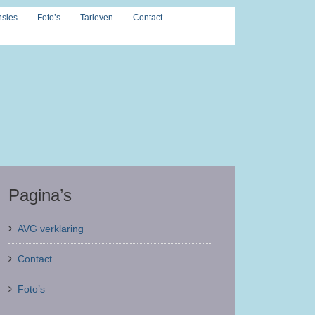
sies
Foto’s
Tarieven
Contact
Pagina’s
AVG verklaring
Contact
Foto’s