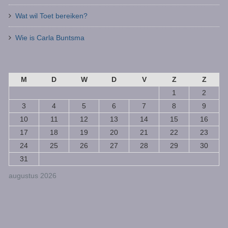
Wat wil Toet bereiken?
Wie is Carla Buntsma
M
D
W
D
V
Z
Z
1
2
3
4
5
6
7
8
9
10
11
12
13
14
15
16
17
18
19
20
21
22
23
24
25
26
27
28
29
30
31
augustus 2026