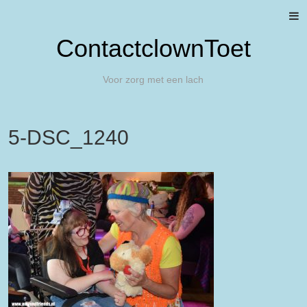
ContactclownToet
Voor zorg met een lach
5-DSC_1240