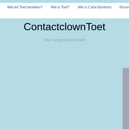
Wat wil Toet bereiken?
Wie is Toet?
Wie is Carla Buntsma
Recen
ContactclownToet
Voor zorg met een lach