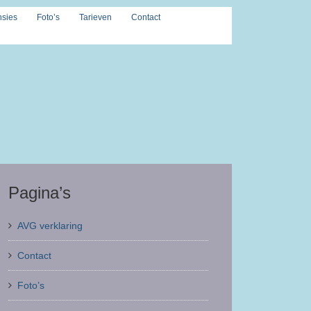
sies
Foto’s
Tarieven
Contact
Pagina’s
AVG verklaring
Contact
Foto’s