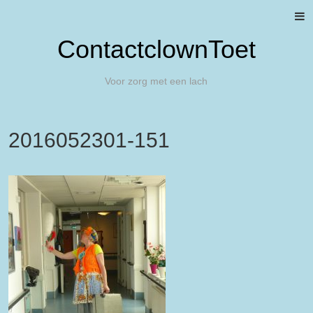
ContactclownToet
Voor zorg met een lach
2016052301-151