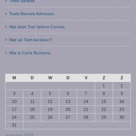
Toets aanpak
Toets Bezoek Adressen
Wat doet Toet tijdens Corona
Wat wil Toet bereiken?
Wie is Carla Buntsma
M
D
W
D
V
Z
Z
1
2
3
4
5
6
7
8
9
10
11
12
13
14
15
16
17
18
19
20
21
22
23
24
25
26
27
28
29
30
31
augustus 2026