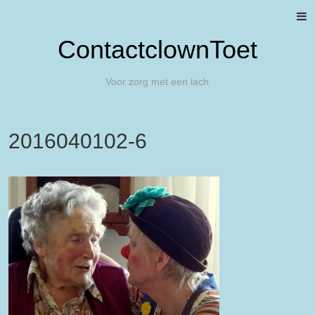
ContactclownToet
Voor zorg met een lach
2016040102-6