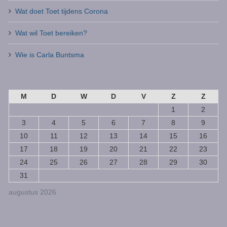
Wat doet Toet tijdens Corona
Wat wil Toet bereiken?
Wie is Carla Buntsma
M
D
W
D
V
Z
Z
1
2
3
4
5
6
7
8
9
10
11
12
13
14
15
16
17
18
19
20
21
22
23
24
25
26
27
28
29
30
31
augustus 2026