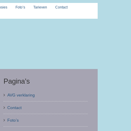
sies
Foto’s
Tarieven
Contact
Pagina’s
AVG verklaring
Contact
Foto’s