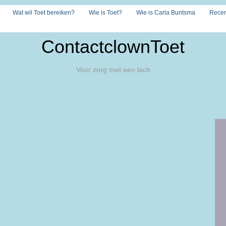
Wat wil Toet bereiken?
Wie is Toet?
Wie is Carla Buntsma
Recen
ContactclownToet
Voor zorg met een lach